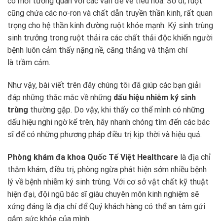
có mối tương quan với các vấn đề về tiêu hóa. Sở dĩ, ruột
cũng chứa các nơ-ron và chất dẫn truyền thần kinh, rất quan
trọng cho hệ thần kinh đường ruột khỏe mạnh. Ký sinh trùng
sinh trưởng trong ruột thải ra các chất thải độc khiến người
bệnh luôn cảm thấy nặng nề, căng thẳng và thậm chí
là trầm cảm.
Như vậy, bài viết trên đây chúng tôi đã giúp các bạn giải
đáp những thắc mắc về những
dấu hiệu nhiễm ký sinh
trùng
thường gặp. Do vậy, khi thấy cơ thể mình có những
dấu hiệu nghi ngờ kể trên, hãy nhanh chóng tìm đến các bác
sĩ để có những phương pháp điều trị kịp thời và hiệu quả.
Phòng khám đa khoa Quốc Tế Việt Healthcare
là địa chỉ
thăm khám, điều trị, phòng ngừa phát hiện sớm nhiều bệnh
lý về bệnh nhiễm ký sinh trùng. Với cơ sở vật chất kỹ thuật
hiện đại, đội ngũ bác sĩ giàu chuyên môn kinh nghiệm sẽ
xứng đáng là địa chỉ để Quý khách hàng có thể an tâm gửi
gắm sức khỏe của mình.