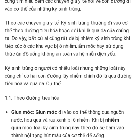
cùng tìm hiểu xem các chuyên gia y tế nói về con đường đi
vào cơ thể của những ký sinh trùng.
Theo các chuyên gia y tế, Ký sinh trùng thường đi vào cơ
thể theo đường tiêu hóa hoặc đôi khi là qua da của chúng
ta. Do vậy, bất cứ ai cũng rất dễ bị nhiễm ký sinh trùng khi
tiếp xúc ở các khu vực bị ô nhiễm, ẩm mốc hay sử dụng
thức ăn đồ uống không an toàn và hệ miễn dịch yếu.
Ký sinh trùng ở người có nhiều loài nhưng những loài này
cũng chỉ có hai con đường lây nhiễm chính đó là qua đường
tiêu hóa và qua da. Cụ thể:
1.1. Theo đường tiêu hóa
Giun móc: Giun móc
đi vào cơ thể thông qua nguồn
nước, hoa quả và rau xanh bị ô nhiễm. Khi bị
nhiễm
giun
móc, loài ký sinh trùng này theo đó sẽ bám vào
thành nội tạng hút máu của cơ thể để sống.