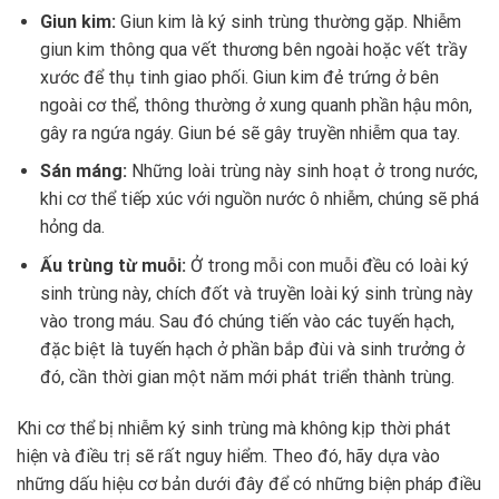
Giun kim:
Giun kim là ký sinh trùng thường gặp. Nhiễm
giun kim thông qua vết thương bên ngoài hoặc vết trầy
xước để thụ tinh giao phối. Giun kim đẻ trứng ở bên
ngoài cơ thể, thông thường ở xung quanh phần hậu môn,
gây ra ngứa ngáy. Giun bé sẽ gây truyền nhiễm qua tay.
Sán máng:
Những loài trùng này sinh hoạt ở trong nước,
khi cơ thể tiếp xúc với nguồn nước ô nhiễm, chúng sẽ phá
hỏng da.
Ấu trùng từ muỗi:
Ở trong mỗi con muỗi đều có loài ký
sinh trùng này, chích đốt và truyền loài ký sinh trùng này
vào trong máu. Sau đó chúng tiến vào các tuyến hạch,
đặc biệt là tuyến hạch ở phần bắp đùi và sinh trưởng ở
đó, cần thời gian một năm mới phát triển thành trùng.
Khi cơ thể bị nhiễm ký sinh trùng mà không kịp thời phát
hiện và điều trị sẽ rất nguy hiểm. Theo đó, hãy dựa vào
những dấu hiệu cơ bản dưới đây để có những biện pháp điều