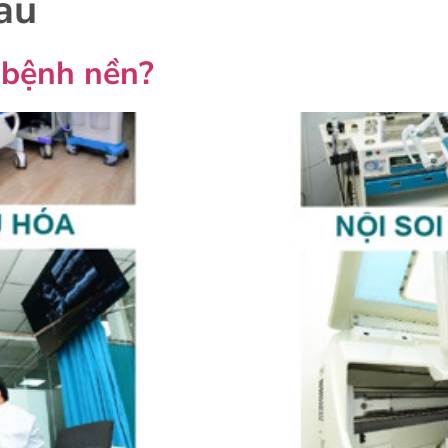
au
 bệnh nền?