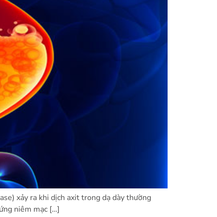
e) xảy ra khi dịch axit trong dạ dày thường
 ứng niêm mạc […]