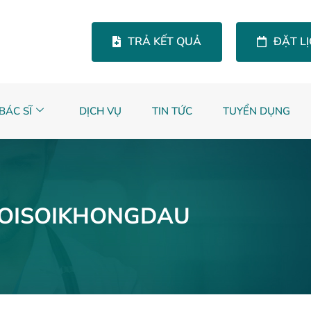
TRẢ KẾT QUẢ
ĐẶT L
BÁC SĨ
DỊCH VỤ
TIN TỨC
TUYỂN DỤNG
OISOIKHONGDAU