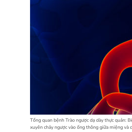
Tổng quan bệnh Trào ngược dạ dày thực quản: Bện
xuyên chảy ngược vào ống thông giữa miệng và dạ