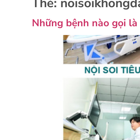
Thẻ:
noisoikhongd
Những bệnh nào gọi là