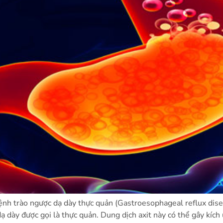
h trào ngược dạ dày thực quản (Gastroesophageal reflux diseas
 dày được gọi là thực quản. Dung dịch axit này có thể gây kích