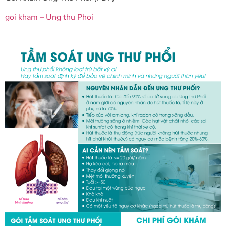
goi kham – Ung thu Phoi