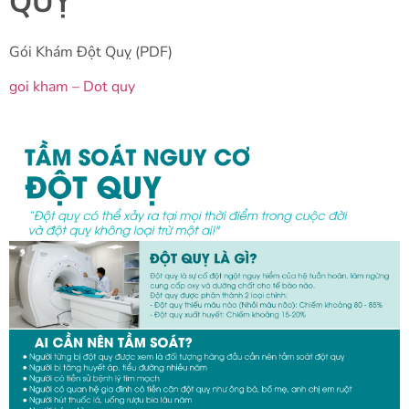
QUỴ
Gói Khám Đột Quỵ (PDF)
goi kham – Dot quy