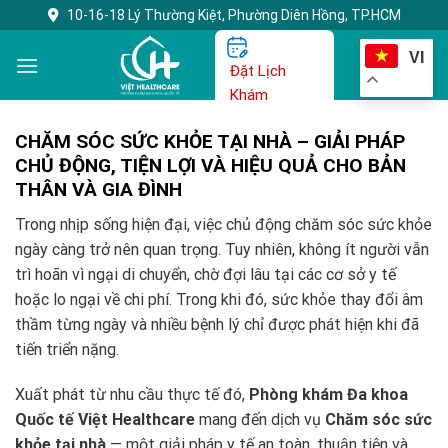
Skip
10-16-18 Lý Thường Kiệt, Phường Diên Hồng, TP.HCM
to
VI
content
Đặt Lịch
Khám
CHĂM SÓC SỨC KHỎE TẠI NHÀ – GIẢI PHÁP
CHỦ ĐỘNG, TIỆN LỢI VÀ HIỆU QUẢ CHO BẢN
THÂN VÀ GIA ĐÌNH
Trong nhịp sống hiện đại, việc chủ động chăm sóc sức khỏe
ngày càng trở nên quan trọng. Tuy nhiên, không ít người vẫn
trì hoãn vì ngại di chuyển, chờ đợi lâu tại các cơ sở y tế
hoặc lo ngại về chi phí. Trong khi đó, sức khỏe thay đổi âm
thầm từng ngày và nhiều bệnh lý chỉ được phát hiện khi đã
tiến triển nặng.
Xuất phát từ nhu cầu thực tế đó,
Phòng khám Đa khoa
Quốc tế Việt Healthcare
mang đến dịch vụ
Chăm sóc sức
khỏe tại nhà
— một giải pháp y tế an toàn, thuận tiện và