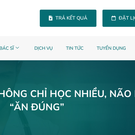
TRẢ KẾT QUẢ
ĐẶT L
BÁC SĨ
DỊCH VỤ
TIN TỨC
TUYỂN DỤNG
HÔNG CHỈ HỌC NHIỀU, NÃO
“ĂN ĐÚNG”