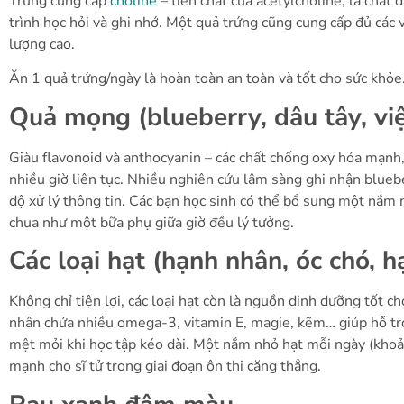
Trứng cung cấp
choline
– tiền chất của acetylcholine, là chất
trình học hỏi và ghi nhớ. Một quả trứng cũng cung cấp đủ các 
lượng cao.
Ăn 1 quả trứng/ngày là hoàn toàn an toàn và tốt cho sức khỏe
Quả mọng (blueberry, dâu tây, vi
Giàu flavonoid và anthocyanin – các chất chống oxy hóa mạnh,
nhiều giờ liên tục. Nhiều nghiên cứu lâm sàng ghi nhận bluebe
độ xử lý thông tin. Các bạn học sinh có thể bổ sung một nắ
chua như một bữa phụ giữa giờ đều lý tưởng.
Các loại hạt (hạnh nhân, óc chó, hạ
Không chỉ tiện lợi, các loại hạt còn là nguồn dinh dưỡng tốt c
nhân chứa nhiều omega-3, vitamin E, magie, kẽm… giúp hỗ trợ
mệt mỏi khi học tập kéo dài. Một nắm nhỏ hạt mỗi ngày (khoả
mạnh cho sĩ tử trong giai đoạn ôn thi căng thẳng.