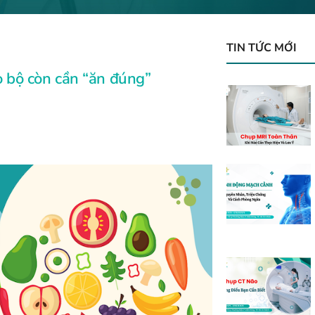
TIN TỨC MỚI
o bộ còn cần “ăn đúng”