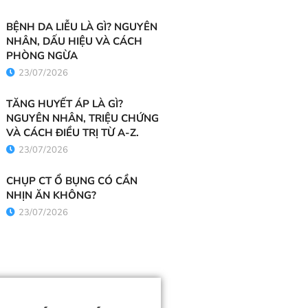
BỆNH DA LIỄU LÀ GÌ? NGUYÊN
NHÂN, DẤU HIỆU VÀ CÁCH
PHÒNG NGỪA
23/07/2026
TĂNG HUYẾT ÁP LÀ GÌ?
NGUYÊN NHÂN, TRIỆU CHỨNG
VÀ CÁCH ĐIỀU TRỊ TỪ A-Z.
23/07/2026
CHỤP CT Ổ BỤNG CÓ CẦN
NHỊN ĂN KHÔNG?
23/07/2026