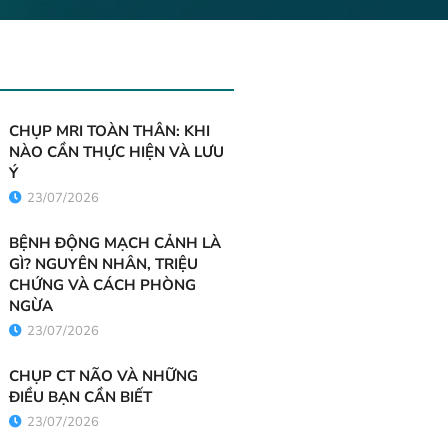
CHỤP MRI TOÀN THÂN: KHI
NÀO CẦN THỰC HIỆN VÀ LƯU
Ý
23/07/2026
BỆNH ĐỘNG MẠCH CẢNH LÀ
GÌ? NGUYÊN NHÂN, TRIỆU
CHỨNG VÀ CÁCH PHÒNG
NGỪA
23/07/2026
CHỤP CT NÃO VÀ NHỮNG
ĐIỀU BẠN CẦN BIẾT
23/07/2026