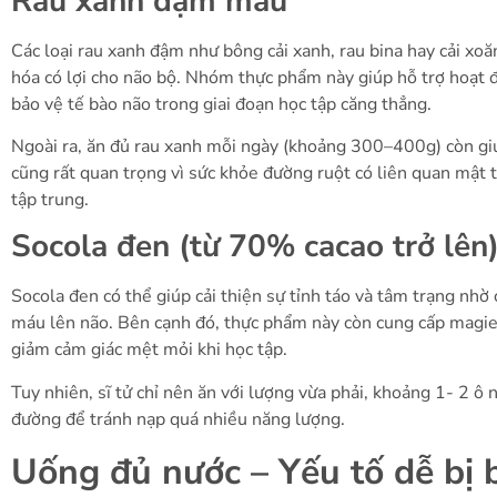
Rau xanh đậm màu
Các loại rau xanh đậm như bông cải xanh, rau bina hay cải xo
hóa có lợi cho não bộ. Nhóm thực phẩm này giúp hỗ trợ hoạt đ
bảo vệ tế bào não trong giai đoạn học tập căng thẳng.
Ngoài ra, ăn đủ rau xanh mỗi ngày (khoảng 300–400g) còn giú
cũng rất quan trọng vì sức khỏe đường ruột có liên quan mật 
tập trung.
Socola đen (từ 70% cacao trở lên
Socola đen có thể giúp cải thiện sự tỉnh táo và tâm trạng nhờ 
máu lên não. Bên cạnh đó, thực phẩm này còn cung cấp magie 
giảm cảm giác mệt mỏi khi học tập.
Tuy nhiên, sĩ tử chỉ nên ăn với lượng vừa phải, khoảng 1- 2 ô 
đường để tránh nạp quá nhiều năng lượng.
Uống đủ nước – Yếu tố dễ bị 