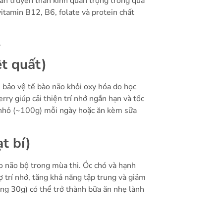
 dẫn truyền thần kinh quan trọng trong quá
vitamin B12, B6, folate và protein chất
.
ệt quất)
 bảo vệ tế bào não khỏi oxy hóa do học
rry giúp cải thiện trí nhớ ngắn hạn và tốc
m nhỏ (~100g) mỗi ngày hoặc ăn kèm sữa
t bí)
ho não bộ trong mùa thi. Óc chó và hạnh
 trí nhớ, tăng khả năng tập trung và giảm
ng 30g) có thể trở thành bữa ăn nhẹ lành