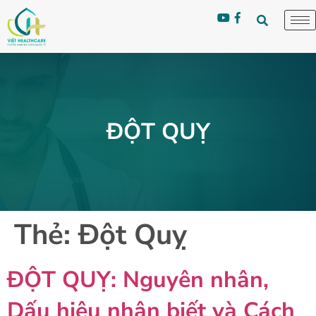
ĐỘT QUỴ
Thẻ:
Đột Quỵ
ĐỘT QUỴ: Nguyên nhân,
Dấu hiệu nhận biết và Cách