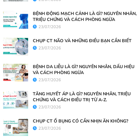
BỆNH ĐỘNG MẠCH CẢNH LÀ GÌ? NGUYÊN NHÂN,
TRIỆU CHỨNG VÀ CÁCH PHÒNG NGỪA
23/07/2026
CHỤP CT NÃO VÀ NHỮNG ĐIỀU BẠN CẦN BIẾT
23/07/2026
BỆNH DA LIỄU LÀ GÌ? NGUYÊN NHÂN, DẤU HIỆU
VÀ CÁCH PHÒNG NGỪA
23/07/2026
TĂNG HUYẾT ÁP LÀ GÌ? NGUYÊN NHÂN, TRIỆU
CHỨNG VÀ CÁCH ĐIỀU TRỊ TỪ A-Z.
23/07/2026
CHỤP CT Ổ BỤNG CÓ CẦN NHỊN ĂN KHÔNG?
23/07/2026