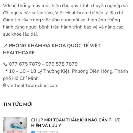
Với hệ thống máy móc hiện đại, quy trình chuyên nghiệp và
đội ngũ y bác sĩ tận tâm, Việt Healthcare tự hào là địa chỉ
đáng tin cậy trong việc ứng dụng nội soi hình ảnh. Đồng
hành cùng người bệnh trên hành trình bảo vệ và nâng cao
sức khỏe lâu dài.
📍
PHÒNG KHÁM ĐA KHOA QUỐC TẾ VIỆT
HEALTHCARE
📞 077 675 7879 – 079 578 7879
📍 10 – 16 – 18 Lý Thường Kiệt, Phường Diên Hồng, Thành
phố Hồ Chí Minh
🌐 viethealthcareclinic.com
TIN TỨC MỚI
CHỤP MRI TOÀN THÂN: KHI NÀO CẦN THỰC
HIỆN VÀ LƯU Ý
23/07/2026