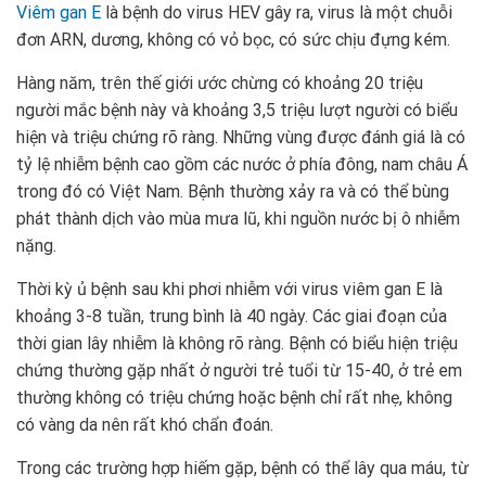
Viêm gan E
là bệnh do virus HEV gây ra, virus là một chuỗi
đơn ARN, dương, không có vỏ bọc, có sức chịu đựng kém.
Hàng năm, trên thế giới ước chừng có khoảng 20 triệu
người mắc bệnh này và khoảng 3,5 triệu lượt người có biểu
hiện và triệu chứng rõ ràng. Những vùng được đánh giá là có
tỷ lệ nhiễm bệnh cao gồm các nước ở phía đông, nam châu Á
trong đó có Việt Nam. Bệnh thường xảy ra và có thể bùng
phát thành dịch vào mùa mưa lũ, khi nguồn nước bị ô nhiễm
nặng.
Thời kỳ ủ bệnh sau khi phơi nhiễm với virus viêm gan E là
khoảng 3-8 tuần, trung bình là 40 ngày. Các giai đoạn của
thời gian lây nhiễm là không rõ ràng. Bệnh có biểu hiện triệu
chứng thường gặp nhất ở người trẻ tuổi từ 15-40, ở trẻ em
thường không có triệu chứng hoặc bệnh chỉ rất nhẹ, không
có vàng da nên rất khó chẩn đoán.
Trong các trường hợp hiếm gặp, bệnh có thể lây qua máu, từ