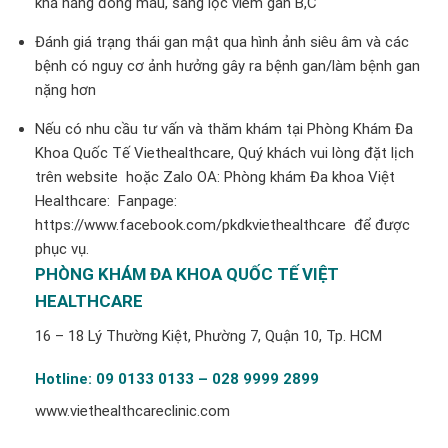
khả năng đông máu, sàng lọc viêm gan B,C
Đánh giá trạng thái gan mật qua hình ảnh siêu âm và các
bệnh có nguy cơ ảnh hưởng gây ra bệnh gan/làm bệnh gan
nặng hơn
Nếu có nhu cầu tư vấn và thăm khám tại Phòng Khám Đa
Khoa Quốc Tế Viethealthcare, Quý khách vui lòng đặt lịch
trên website hoặc Zalo OA: Phòng khám Đa khoa Việt
Healthcare: Fanpage:
https://www.facebook.com/pkdkviethealthcare để được
phục vụ.
PHÒNG KHÁM ĐA KHOA QUỐC TẾ VIỆT
HEALTHCARE
16 – 18 Lý Thường Kiệt, Phường 7, Quận 10, Tp. HCM
Hotline: 09 0133 0133 – 028 9999 2899
www.viethealthcareclinic.com