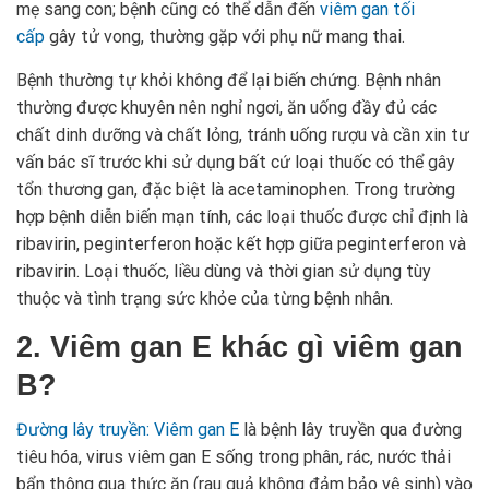
mẹ sang con; bệnh cũng có thể dẫn đến
viêm gan tối
cấp
gây tử vong, thường gặp với phụ nữ mang thai.
Bệnh thường tự khỏi không để lại biến chứng. Bệnh nhân
thường được khuyên nên nghỉ ngơi, ăn uống đầy đủ các
chất dinh dưỡng và chất lỏng, tránh uống rượu và cần xin tư
vấn bác sĩ trước khi sử dụng bất cứ loại thuốc có thể gây
tổn thương gan, đặc biệt là acetaminophen. Trong trường
hợp bệnh diễn biến mạn tính, các loại thuốc được chỉ định là
ribavirin, peginterferon hoặc kết hợp giữa peginterferon và
ribavirin. Loại thuốc, liều dùng và thời gian sử dụng tùy
thuộc và tình trạng sức khỏe của từng bệnh nhân.
2. Viêm gan E khác gì viêm gan
B?
Đường lây truyền: Viêm gan E
là bệnh lây truyền qua đường
tiêu hóa, virus viêm gan E sống trong phân, rác, nước thải
bẩn thông qua thức ăn (rau quả không đảm bảo vệ sinh) vào