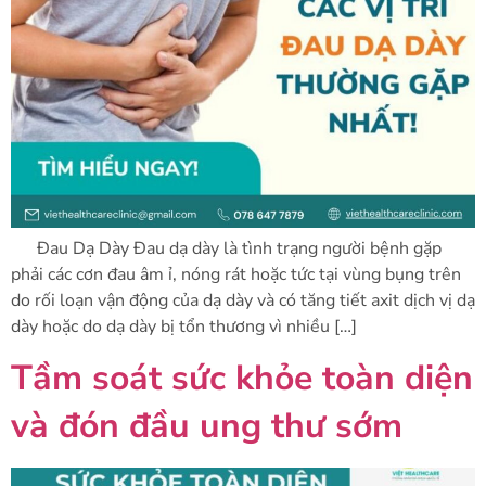
Đau Dạ Dày Đau dạ dày là tình trạng người bệnh gặp
phải các cơn đau âm ỉ, nóng rát hoặc tức tại vùng bụng trên
do rối loạn vận động của dạ dày và có tăng tiết axit dịch vị dạ
dày hoặc do dạ dày bị tổn thương vì nhiều […]
Tầm soát sức khỏe toàn diện
và đón đầu ung thư sớm