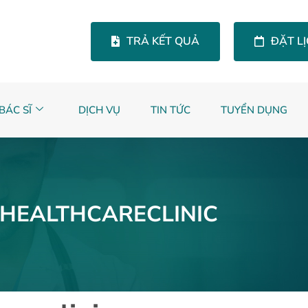
TRẢ KẾT QUẢ
ĐẶT L
BÁC SĨ
DỊCH VỤ
TIN TỨC
TUYỂN DỤNG
THEALTHCARECLINIC