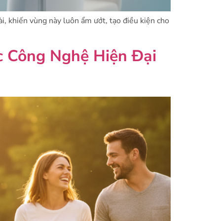
ài, khiến vùng này luôn ẩm ướt, tạo điều kiện cho
c Công Nghệ Hiện Đại