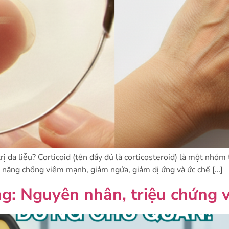
 trị da liễu? Corticoid (tên đầy đủ là corticosteroid) là một nh
ả năng chống viêm mạnh, giảm ngứa, giảm dị ứng và ức chế […]
g: Nguyên nhân, triệu chứng và