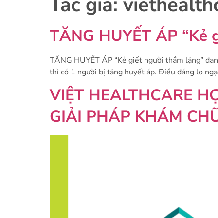
Tác giả:
viethealth
TĂNG HUYẾT ÁP “Kẻ giế
TĂNG HUYẾT ÁP “Kẻ giết người thầm lặng” đang 
thì có 1 người bị tăng huyết áp. Điều đáng lo ngạ
VIỆT HEALTHCARE HỢ
GIẢI PHÁP KHÁM CH