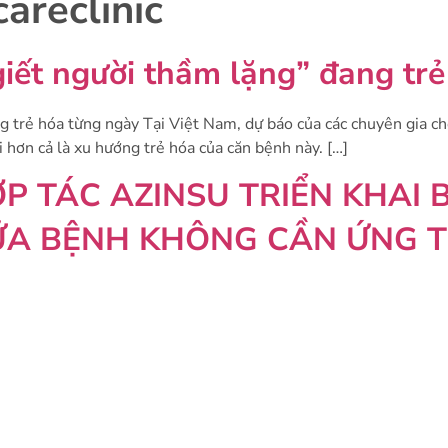
careclinic
t người thầm lặng” đang trẻ
trẻ hóa từng ngày Tại Việt Nam, dự báo của các chuyên gia ch
i hơn cả là xu hướng trẻ hóa của căn bệnh này. […]
P TÁC AZINSU TRIỂN KHAI B
ỮA BỆNH KHÔNG CẦN ỨNG T